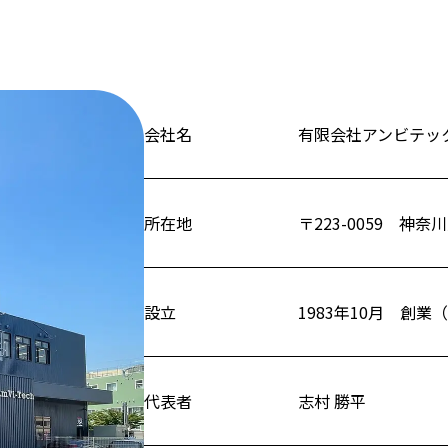
会社名
有限会社アンビテッ
所在地
〒223-0059 神奈
設立
1983年10月 創
代表者
志村 勝平