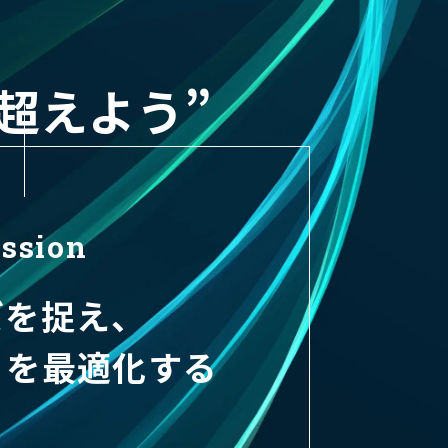
超えよう”
ssion
ズを捉え、
りを最適化する