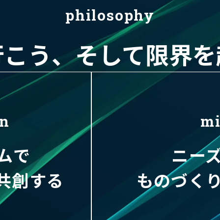
philosophy
行こう、
そして限界を
on
mi
ームで
ニー
共創する
ものづく