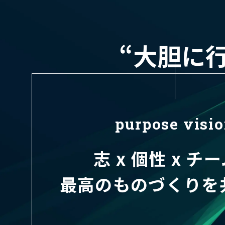
“大胆に
purpose visi
志 x 個性 x チ
最高のものづくりを