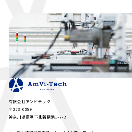
思っています。 このブログ発信していきたいこと 私たちア
ンビテックは、プラスチック製品の製造・開発の課題を抱え
る方々に寄り添い、解決策を”共創”し、 信頼できるパートナ
ーでありたいと考えています。 また、わが社の理念・ビジ
ョン・ミッションに賛同していただき、一緒にものづくりに
取り組んでいただくスタッフメンバーと、 新しいものづくり
に取り組んで行きたいと考えています。 そのためには、 ・
わたしがどのような人間で、どんな考えをもつのか？ ・アン
ビテックはどんなことに取り組み、どうなっていくのか？ を
しっかりと情報発信しなければなりません。 このブログで
は、わたしとアンビテックを理解していただくための情報を
発信していきます！！ どうぞ宜しくお願いします。
有限会社アンビテック
〒223-0059
神奈川県横浜市北新横浜1-7-2