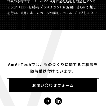
https://note.com/sean1106/n/n23c531a25b41 ２回目：
代表の志村です！！ 2025年4月に会社名を有限会社アンビ
https://note.com/sean1106/n/n5b38060cbfb5 ３回目：
テック（旧：(有)志村プラスチック）に変更、さらに引越し
https://note.com/sean1106/n/n88a0c005f8ab ４回目：
を行い、 8月にホームページ公開し、ついにブログもスター
https://note.com/sean1106/n/n947f9d1805a7
トしました！ 記念すべき第1回目のブログでは、わたくし志
村のことと、本ブログでどんなことを発信していくか、 少し
お話ししたいと思います。 志村 勝平のこと 1974年11月生
まれの50歳（2025年8月現在）。 理工系の大学院を卒業後、
専門商社に就職。 しかしながら、営業は向いていないと痛感
Contact
し、その年末に退職。 そこから、ものづくりのキャリアを
スタート。 容器製造メーカー、外資系飲料メーカー、外資系
お菓子メーカーにて プラスチック容器の開発を行い、ものづ
AmVi-Techでは、ものづくりに関するご相談を
くりのしごとを多数経験。 2013年38歳の時に、家業を継ぐ
随時受け付けています。
ために前身の(有)志村プラスチックに入社。 製造スタッフか
ら新たにキャリアをスタート。 プラスチック射出成形の現場
経験を積む。 2019年3月 代表取締役に就任。 2025年4
お問い合わせフォーム
月 (有)アンビテックに社名変更を行い、北新横浜の新工場
に移転。 概略は以上です。 わたしのこれまでにいろいろと
あったキャリアのことは、別の機会にまたご紹介できればと