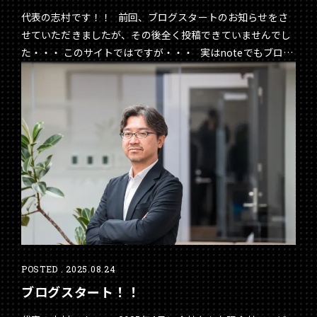
代表の志村です！！ 前回、ブログスタートのお知らせをさ
せていただきましたが、その後全く投稿できていませんでし
た・・・ このサイトではですが・・・ 実はnoteでもブログ
を書かせていただいており、まずは4回に分けてわたしのキ
ャリアについて投稿させていただきました。 是非こちらを
ご覧いただき、わたくし志村がどんなキャリアを歩んできた
のでご理解いただければ幸いです。 今回、わたしのキャリ
アをシェアさせていただく目的をお伝えしたいと思います。
弊社にご関心のある方々は、まずはこの会社の代表がどんな
人間で、どんな人生を歩んできたのか、など、 わたくし個人
に関る事柄が気になるかと思います。 そこで、包み隠さず
わたしのキャリアをシェアさせていただくことで、なぜ会社
の代表になったのか、 どんな信条を大切にしているのかをご
理解いただきたいと考えております。 各回2,000字程度のそ
こまで長くない文章かと思いますので是非ご一読くださ
POSTED . 2025.08.24
い！！ noteリンク先 「はじめまして 自己紹介 - 志村勝
ブログスタート！！
平とは -」 １回目：