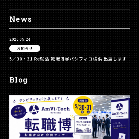
News
2026.05.24
2025
お知らせ
5／30・31 Re就活 転職博＠パシフィコ横浜 出展します
ホ
Blog