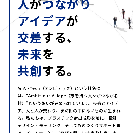
人
が
つながり
アイデア
が
交差
する、
未来
を
共創
する。
AmVi-Tech（アンビテック）という社名に
は、
“Ambitious Village（志を持つ人々がつながる
村）”という想いが込められています。
技術とアイデ
ア、人と人が交わり、まだ世の中にないものが生まれ
る――。
私たちは、プラスチック射出成形を軸に、設計・
デザイン・モデリング、
そしてものづくりサポートま
で、パートナーとして皆様と新しい未来を共創しま