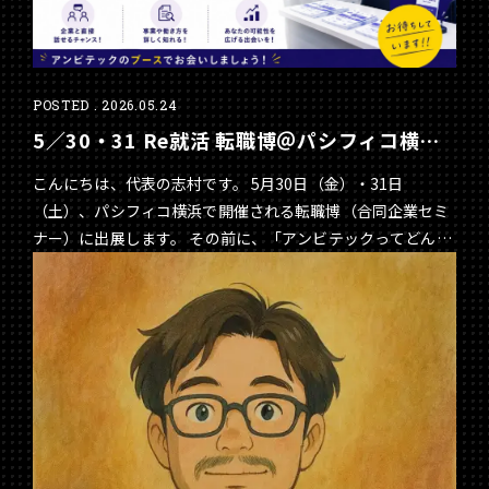
POSTED . 2026.05.24
5／30・31 Re就活 転職博＠パシフィコ横浜
出展します
こんにちは、代表の志村です。 5月30日（金）・31日
（土）、パシフィコ横浜で開催される転職博（合同企業セミ
ナー）に出展します。 その前に、「アンビテックってどんな
会社？」を参加予定の方々にお伝えしたくて、noteに記事を
掲載しました。 noteリンク先：
https://note.com/sean1106/n/n5fd086f43ecf?
sub_rt=share_pb ご参加予定の方々、是非ご一読くださ
い！！ 当日は、スタッフも参加しますので、会社のこと、も
のづくりの現場のこと、色々な質問ができます。 会場でお待
ちしています！！